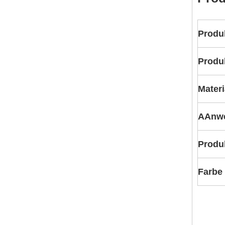
Produ
Produ
Materi
A
Anw
Produ
Farbe