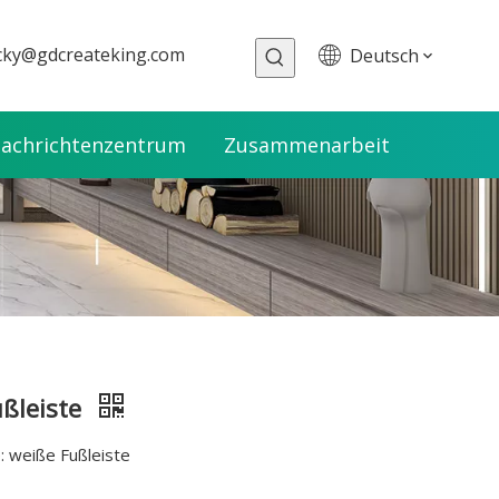
cky@gdcreateking.com
Deutsch
achrichtenzentrum
Zusammenarbeit
ßleiste
 weiße Fußleiste