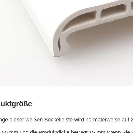
uktgröße
nge dieser weißen Sockelleiste wird normalerweise auf
t 50 mm und die Produktdicke beträgt 15 mm.Wenn Sie