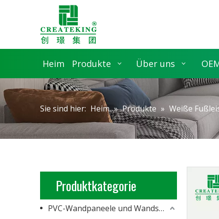
Heim
Produkte
Über uns
OEM
Sie sind hier:
Heim
»
Produkte
»
Weiße Fußlei
Produktkategorie
PVC-Wandpaneele und Wandschalung