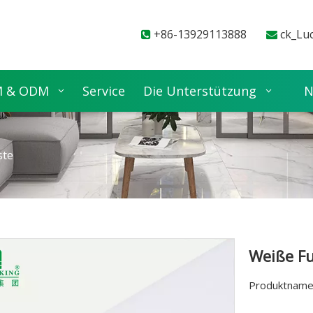
+86-13929113888
ck_Lu


 & ODM
Service
Die Unterstützung
N
ste
Weiße Fu
Produktname: