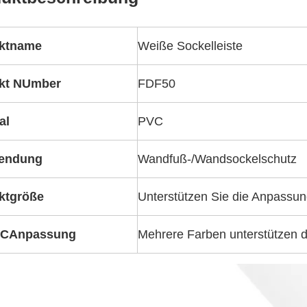
ktname
Weiße Sockelleiste
kt
N
Umber
FDF50
al
PVC
endung
Wandfuß-/Wandsockelschutz
ktgröße
Unterstützen Sie die Anpassu
C
Anpassung
Mehrere Farben unterstützen d