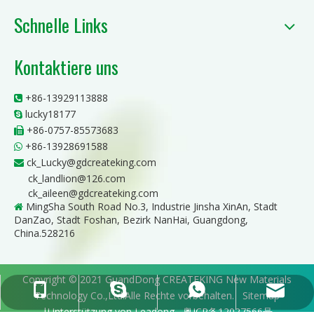
Schnelle Links
Kontaktiere uns
+86-13929113888

lucky18177

+86-0757-85573683

+86-13928691588

ck_Lucky@gdcreateking.com

ck_landlion@126.com
ck_aileen@gdcreateking.com
MingSha South Road No.3, Industrie Jinsha XinAn, Stadt

DanZao, Stadt Foshan, Bezirk NanHai, Guangdong,
China.528216
Copyright © 2021 GuandDong CREATEKING New Materials
ck_Lucky@gdcreateking.com
+86-13929113888
+86-13928691588
lucky18177
Technology Co.,Ltd.Alle Rechte vorbehalten.
Sitemap
|Unterstützung von
Leadong
粤ICP备12027566号