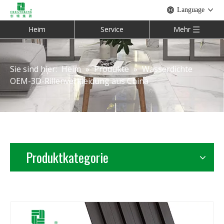
Language
Heim
Service
Mehr
Sie sind hier:
Heim
»
Produkte
»
Wasserdichte
OEM-3D-Rillenverkleidung aus China
Produktkategorie