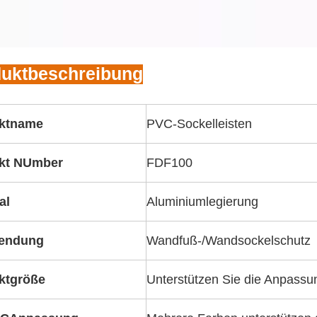
uktbeschreibung
ktname
PVC-Sockelleisten
kt
N
Umber
FDF100
al
Aluminiumlegierung
endung
Wandfuß-/Wandsockelschutz
ktgröße
Unterstützen Sie die Anpassu