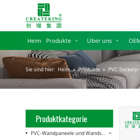
Heim
Produkte
Über uns
OEM
Sie sind hier:
Heim
»
Produkte
»
PVC-Sockelpro
Produktkategorie
PVC-Wandpaneele und Wandschalung