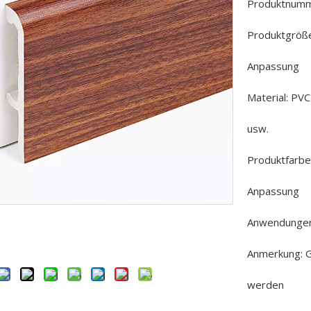
Produktnumm
Produktgröße
Anpassung
Material: PV
usw.
Produktfarbe:
Anpassung
Anwendungen
Anmerkung: G
werden