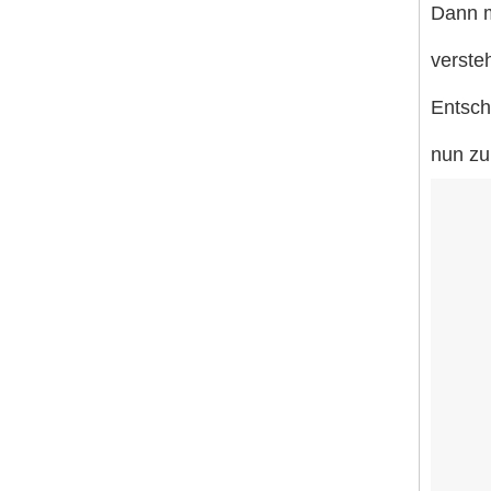
Dann m
verste
Entsch
nun zu