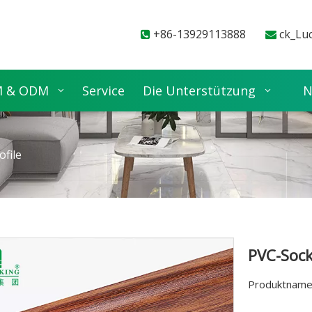
+86-13929113888
ck_Lu


 & ODM
Service
Die Unterstützung
N
file
PVC-Sock
Produktname: