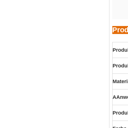
Prod
Produ
Produ
Materi
A
Anw
Produ