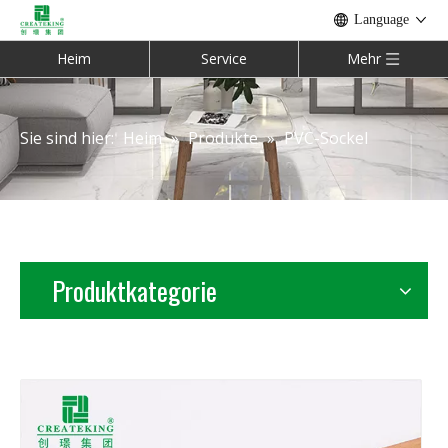
Language
Heim
Service
Mehr
Sie sind hier:
Heim
»
Produkte
»
PVC-Sockel
Produktkategorie