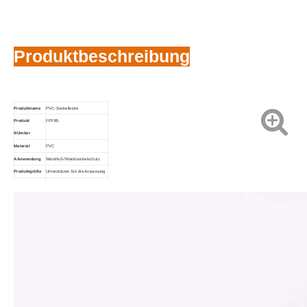
Produktbeschreibung
Produktname
PVC-Sockelleiste
Produkt
FPF85
N
Umber
Material
PVC
A
Anwendung
Wandfuß-/Wandsockelschutz
Produktgröße
Unterstützen Sie die Anpassung
Farbe
Mehrere Farben unterstützen die
C
Anpassung
individuelle Anpassung