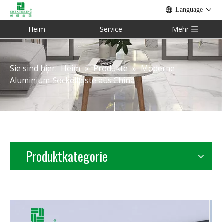
Language
Heim
Service
Mehr
Sie sind hier:
Heim
»
Produkte
»
Moderne
Aluminium-Sockelleiste aus China
Produktkategorie