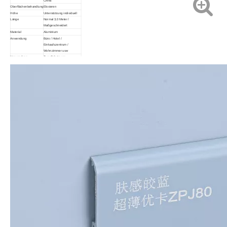
China
Oberflächenbehandlung
Eloxieren
Höhe
Unterstützung individuell
Länge
Normal 3,0 Meter /
Maßgeschneidert
Material
Aluminium
Anwendung
Büro / Hotel /
Einkaufszentrum /
Wohnzimmer usw
Verwendung
Zum Schutz von
Wandfüßen/Wandsockel
Vorteil
Haltbarkeit/Geringer
Wartungsaufwand/Einfache
Installation/Schützt
Wände/Umweltfreundlich
Anmerkung
Größe und Farbe können
individuell angepasst
werden