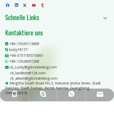
Schnelle Links
Kontaktiere uns
+86-13929113888

lucky18177

+86-0757-85573683

+86-13928691588

ck_Lucky@gdcreateking.com

ck_landlion@126.com
ck_aileen@gdcreateking.com
MingSha South Road No.3, Industrie Jinsha XinAn, Stadt

DanZao, Stadt Foshan, Bezirk NanHai, Guangdong,
China.528216
ck_Lucky@gdcreateking.com
+86-13929113888
+86-13928691588
lucky18177
ck_aileen@gdcreateking.com
Copyright © 2021 GuandDong CREATEKING New Materials