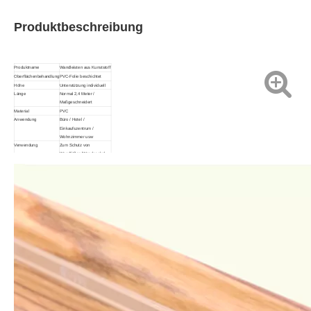
Produktbeschreibung
Produktname
Wandleisten aus Kunststoff
Oberflächenbehandlung
PVC-Folie beschichtet
Höhe
Unterstützung individuell
Länge
Normal 2,4 Meter /
Maßgeschneidert
Material
PVC
Anwendung
Büro / Hotel /
Einkaufszentrum /
Wohnzimmer usw
Verwendung
Zum Schutz von
Wandfüßen/Wandsockel
Vorteil
Haltbarkeit/Geringer
Wartungsaufwand/Einfache
Installation/Schützt
Wände/Umweltfreundlich
Anmerkung
Größe und Farbe können
individuell angepasst
werden