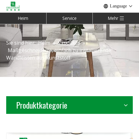
Language
Heim
Service
Mehr
Sie sind hier:
Heim
»
Produkte
»
Maßgeschneiderte, einfach zu installierende
Wandleisten aus Kunststoff
Produktkategorie