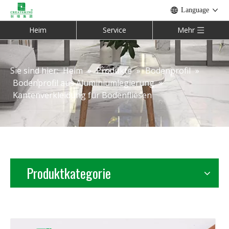
Language
Heim
Service
Mehr
Sie sind hier:
Heim
»
Produkte
»
Bodenprofil
»
Bodenprofil aus Aluminiumlegierung
»
Kantenverkleidung für Bodenfliesen
Produktkategorie