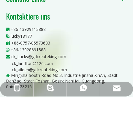
Kontaktiere uns
+86-13929113888

lucky18177

+86-0757-85573683

+86-13928691588

ck_Lucky@gdcreateking.com

ck_landlion@126.com
ck_aileen@gdcreateking.com
MingSha South Road No.3, Industrie Jinsha XinAn, Stadt

DanZao, Stadt Foshan, Bezirk NanHai, Guangdong,
China.528216
ck_Lucky@gdcreateking.com
+86-13929113888
+86-13928691588
lucky18177
ck_aileen@gdcreateking.com
Copyright © 2021 GuandDong CREATEKING New Materials
Technology Co.,Ltd.Alle Rechte vorbehalten.
Sitemap
|Unterstützung von
Leadong
粤ICP备12027566号