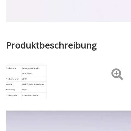
Produktbeschreibung
Produktname
Kantenverkleidung für
Bodenfliesen
Produktnummer
MOD4
Material
6063 T5 Aluminiumlegierung
Anwendung
Boden
Produktgröße
Unterstützen Sie die
Anpassung
Farbanpassung
Mehrere Farben unterstützen
die individuelle Anpassung