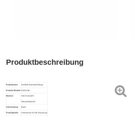
Produktbeschreibung
Produktname
Geriffelte Wandverkleidung
Produkt
N
Umber
GS210-3B
Material
Holz-Kunststoff-
Verbundwerkstoff
A
Anwendung
Wand
Produktgröße
Unterstützen Sie die Anpassung
Farbe
Mehrere Farben unterstützen
C
Anpassung
die individuelle Anpassung