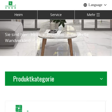
Language
Heim
Service
Mehr
Sie sind hier:
Heim
»
Produkte
»
Geriffelte
Wandverkleidung
Produktkategorie