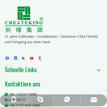
21 Jahre Fußböden / Sockelleisten / Zierleisten CREATEKING
und Fertigung aus einer Hand
Schnelle Links
Kontaktiere uns
+86-13929113888

lucky18177
ck_Lucky@gdcreateking.com
+86-13929113888
+86-13928691588
lucky18177

+86-0757-85573683
