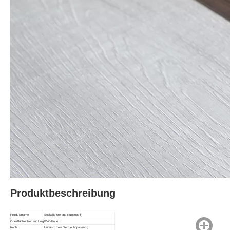
Produktbeschreibung
Produktname
Sockelleiste aus Kunststoff
Oberflächenbehandlung
PVC-Folie
hoch
Unterstützen Sie die Anpassung