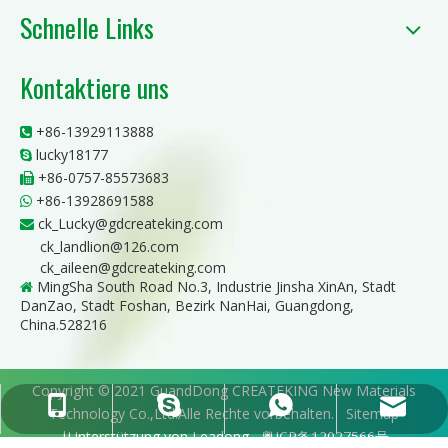
Schnelle Links
Kontaktiere uns
+86-13929113888

lucky18177

+86-0757-85573683

+86-13928691588

ck_Lucky@gdcreateking.com

ck_landlion@126.com
ck_aileen@gdcreateking.com
MingSha South Road No.3, Industrie Jinsha XinAn, Stadt

DanZao, Stadt Foshan, Bezirk NanHai, Guangdong,
China.528216
Copyright © 2021 GuandDong CREATEKING New Materials
ck_Lucky@gdcreateking.com
+86-13929113888
+86-13928691588
lucky18177
Technology Co.,Ltd.Alle Rechte vorbehalten.
Sitemap
|Unterstützung von
Leadong
粤ICP备12027566号