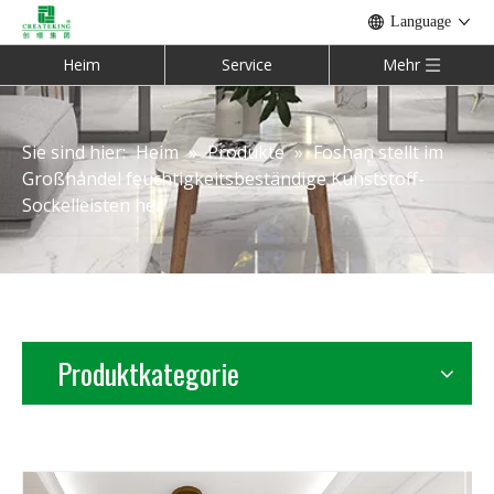
Language
Heim
Service
Mehr
Sie sind hier:
Heim
»
Produkte
»
Foshan stellt im
Großhandel feuchtigkeitsbeständige Kunststoff-
Sockelleisten her
Produktkategorie