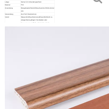
Länge
Normal 3,0 m/kundenspezifisch
Material
PVC
Anwendung
Bürogebäude/Hotels/Einkaufszentren/Wohnzimmer
usw.
Verwendung
Zum Fuß-/Sockelschutz
Vorteil
Wasserdicht/feuerfest/umweltfreundlich/leicht zu
reinigen/keine giftigen Chemikalien oder
Konservierungsstoffe/feuchtigkeitsbeständig
Kommentar
Größe und Farbe können individuell angepasst
werden