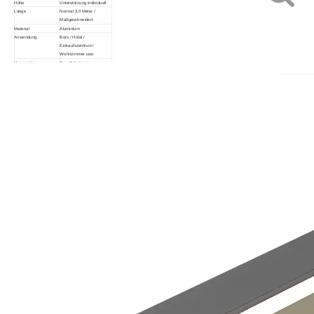
Höhe
Unterstützung individuell
Länge
Normal 3,0 Meter /
Maßgeschneidert
Material
Aluminium
Anwendung
Büro / Hotel /
Einkaufszentrum /
Wohnzimmer usw
Verwendung
Zum Schutz von
Wandfüßen/Wandsockel
Vorteil
Haltbarkeit/Geringer
Wartungsaufwand/Einfache
Installation/Schützt
Wände/Umweltfreundlich
Anmerkung
Größe und Farbe können
individuell angepasst
werden