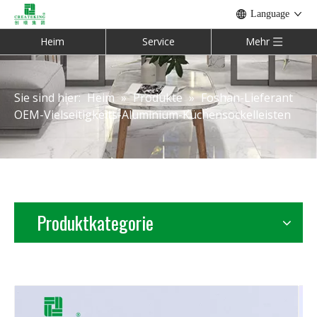
Language
Heim
Service
Mehr
Sie sind hier:
Heim
»
Produkte
»
Foshan-Lieferant
OEM-Vielseitigkeits-Aluminium-Küchensockelleisten
Produktkategorie