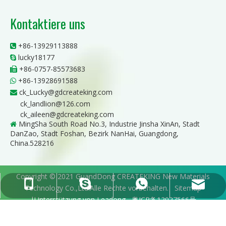
Kontaktiere uns
+86-13929113888

lucky18177

+86-0757-85573683

+86-13928691588

ck_Lucky@gdcreateking.com

ck_landlion@126.com
ck_aileen@gdcreateking.com
MingSha South Road No.3, Industrie Jinsha XinAn, Stadt

DanZao, Stadt Foshan, Bezirk NanHai, Guangdong,
China.528216
Copyright © 2021 GuandDong CREATEKING New Materials
ck_Lucky@gdcreateking.com
+86-13929113888
+86-13928691588
lucky18177
Technology Co.,Ltd.Alle Rechte vorbehalten.
Sitemap
|Unterstützung von
Leadong
粤ICP备12027566号
ck_aileen@gdcreateking.com