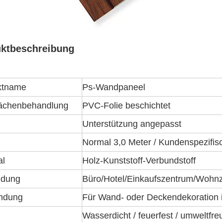
ktbeschreibung
ktname
Ps-Wandpaneel
lächenbehandlung
PVC-Folie beschichtet
Unterstützung angepasst
Normal 3,0 Meter / Kundenspezifis
al
Holz-Kunststoff-Verbundstoff
dung
Büro/Hotel/Einkaufszentrum/Wohnz
ndung
Für Wand- oder Deckendekoration 
Wasserdicht / feuerfest / umweltfreun