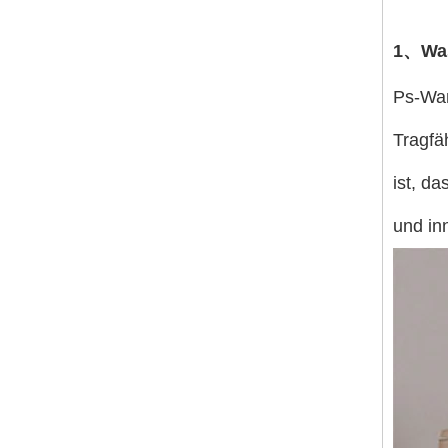
1、Was
Ps-Wan
Tragfä
ist, d
und in