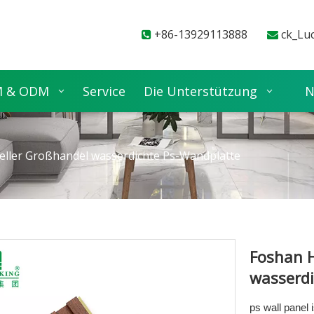
+86-13929113888
ck_Lu


 & ODM
Service
Die Unterstützung
N
eller Großhandel wasserdichte Ps-Wandplatte
Foshan H
wasserd
ps wall panel 