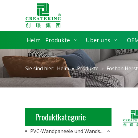
Heim
Produkte
Über uns
OEM
Sie sind hier:
Heim
»
Produkte
»
Foshan Herst
Produktkategorie
PVC-Wandpaneele und Wandschalung