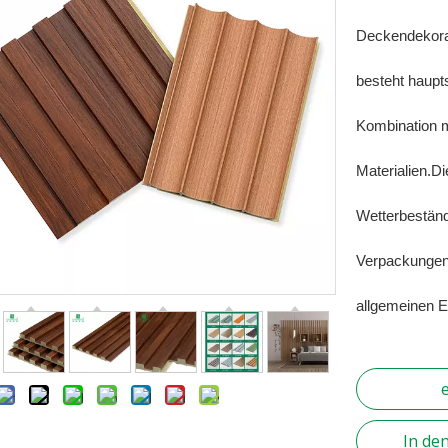
Deckendekorat
besteht haupt
Kombination 
Materialien.Di
Wetterbeständ
Verpackungen,
allgemeinen El
In de