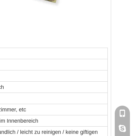
ch
immer, etc
+86-13
im Innenbereich
lucky18
dlich / leicht zu reinigen / keine giftigen