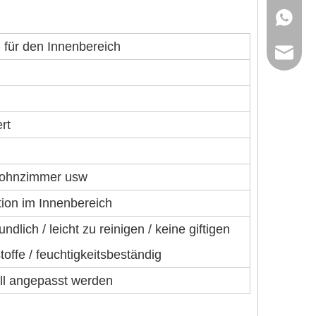
+86-13
für den Innenbereich
ck_Luck
ck_aile
rt
 Wohnzimmer usw
ion im Innenbereich
ndlich / leicht zu reinigen / keine giftigen
offe / feuchtigkeitsbeständig
ll angepasst werden