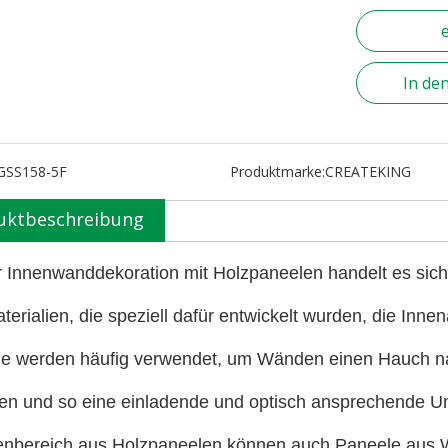
In de
GSS158-5F
Produktmarke:
CREATEKING
uktbeschreibung
r Innenwanddekoration mit Holzpaneelen handelt es sic
terialien, die speziell dafür entwickelt wurden, die Inn
e werden häufig verwendet, um Wänden einen Hauch na
hen und so eine einladende und optisch ansprechende 
enbereich aus Holzpaneelen können auch Paneele aus 