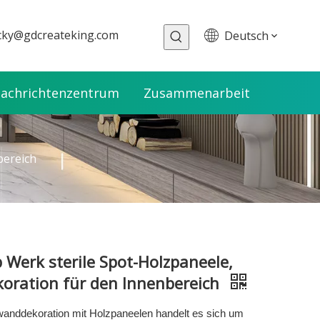
cky@gdcreateking.com
Deutsch
achrichtenzentrum
Zusammenarbeit
bereich
b Werk sterile Spot-Holzpaneele,
oration für den Innenbereich
wanddekoration mit Holzpaneelen handelt es sich um