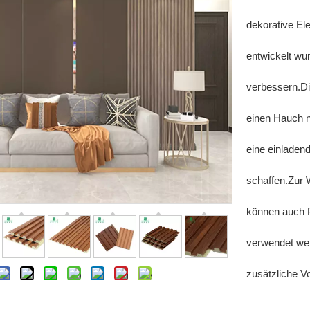
dekorative Ele
entwickelt wu
verbessern.D
einen Hauch n
eine einlade
schaffen.Zur 
können auch 
verwendet wer
zusätzliche Vo