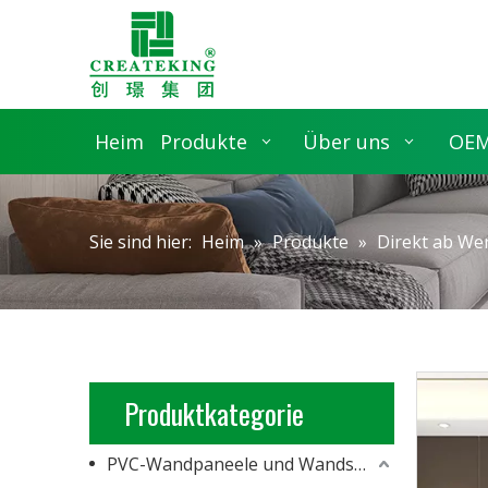
Heim
Produkte
Über uns
OEM
Sie sind hier:
Heim
»
Produkte
»
Direkt ab We
Produktkategorie
PVC-Wandpaneele und Wandschalung