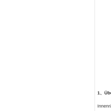
1、Übe
Innenr