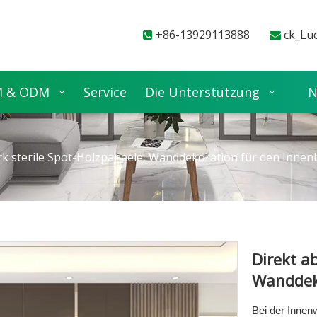
+86-13929113888
ck_Lu


 & ODM
Service
Die Unterstützung
N
rk sterile Spot-Holzpaneele, Wanddekoration für den Innen
Direkt a
Wanddek
Bei der Innen