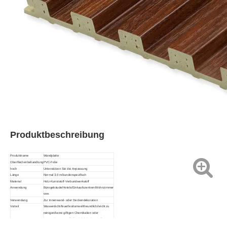
Produktbeschreibung
Produktname
Wandplatte
Oberflächenbehandlung
PVC-Folie
hoch
Unterstützen Sie die Anpassung
Länge
Normal 3,0 m/kundenspezifisch
Material
Holz-Kunststoff-Verbundwerkstoff
Anwendung
Bürogebäude/Hotels/Einkaufszentren/Wohnzimmer
usw.
Verwendung
Zur Innenwand- oder Deckendekoration
Vorteil
Wasserdicht/feuerfest/umweltfreundlich/leicht zu
reinigen/keine giftigen Chemikalien oder
Konservierungsstoffe/feuchtigkeitsbeständig
Kommentar
Größe und Farbe können individuell angepasst