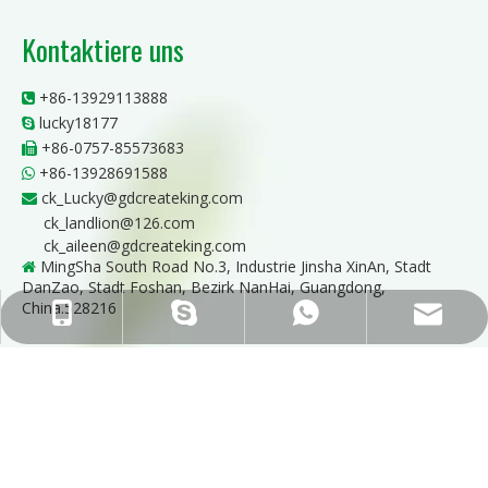
Kontaktiere uns
+86-13929113888

lucky18177

+86-0757-85573683

+86-13928691588

ck_Lucky@gdcreateking.com

ck_landlion@126.com
ck_aileen@gdcreateking.com
MingSha South Road No.3, Industrie Jinsha XinAn, Stadt

DanZao, Stadt Foshan, Bezirk NanHai, Guangdong,
China.528216
ck_Lucky@gdcreateking.com
+86-13929113888
+86-13928691588
lucky18177
ck_aileen@gdcreateking.com
Copyright © 2021 GuandDong CREATEKING New Materials
Technology Co.,Ltd.Alle Rechte vorbehalten.
Sitemap
|Unterstützung von
Leadong
粤ICP备12027566号