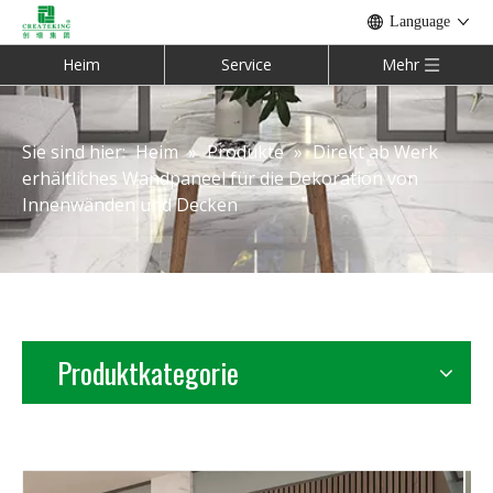
Language
Heim
Service
Mehr
Sie sind hier:
Heim
»
Produkte
»
Direkt ab Werk
erhältliches Wandpaneel für die Dekoration von
Innenwänden und Decken
Produktkategorie