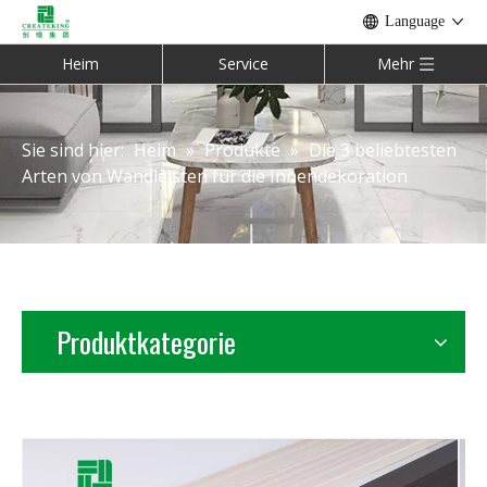
Language
Heim
Service
Mehr
Sie sind hier:
Heim
»
Produkte
»
Die 3 beliebtesten
Arten von Wandleisten für die Innendekoration
Produktkategorie