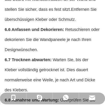
stellen Sie sicher, dass es fest sitzt.Entfernen Sie
überschüssigen Kleber oder Schmutz.
6.6 Anfassen und Dekorieren:
Retuschieren oder
dekorieren Sie die Wandpaneele je nach Ihren
Designwünschen.
6.7 Trocknen abwarten:
Warten Sie, bis der
Kleber vollständig getrocknet ist. Dies dauert
normalerweise eine Weile, je nach Art und Dicke
des Klebers.
ck_Lucky@gdcreateking.com
+86-13929113888
+86-13928691588
lucky18177
6.8 Abnahme und Wartung:
Überprüfen Sie die