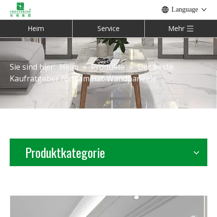
Language
Heim
Service
Mehr
Sie sind hier:
Heim
»
Produkte
»
Der beste
Kaufratgeber für Laminat-Wandpaneele
Produktkategorie