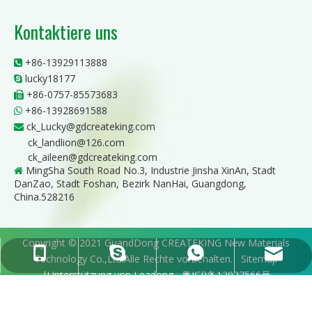
Kontaktiere uns
+86-13929113888

lucky18177

+86-0757-85573683

+86-13928691588

ck_Lucky@gdcreateking.com

ck_landlion@126.com
ck_aileen@gdcreateking.com
MingSha South Road No.3, Industrie Jinsha XinAn, Stadt

DanZao, Stadt Foshan, Bezirk NanHai, Guangdong,
China.528216
Copyright © 2021 GuandDong CREATEKING New Materials
ck_Lucky@gdcreateking.com
+86-13929113888
+86-13928691588
lucky18177
Technology Co.,Ltd.Alle Rechte vorbehalten.
Sitemap
|Unterstützung von
Leadong
粤ICP备12027566号
ck_aileen@gdcreateking.com