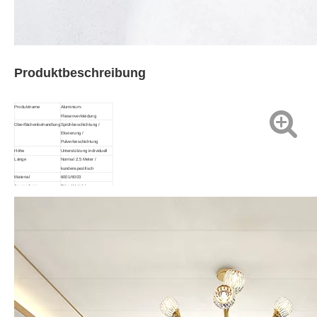
Produktbeschreibung
Produktname
Aluminium-
Fliesenverkleidung
Oberflächenbehandlung
Sprühbeschichtung /
Eloxierung /
Pulverbeschichtung
Höhe
Unterstützung individuell
Länge
Normal 2,5 Meter /
kundenspezifisch
Material
6001/6003
Anwendung
Büro / Hotel /
Einkaufszentrum /
Wohnzimmer usw
Verwendung
Zur
Wand-/Bodendekoration,
zum Schutz von
Treppenkanten
Vorteil
Haltbarkeit/geringer
Wartungsaufwand/einfache
Installation
Anmerkung
Größe und Farbe können
individuell angepasst
werden