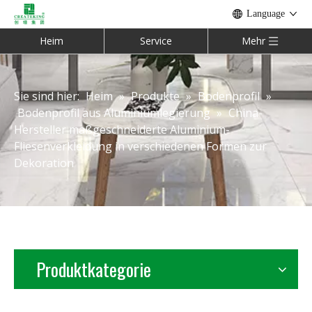
Language
Heim
Service
Mehr
Sie sind hier:
Heim
»
Produkte
»
Bodenprofil
»
Bodenprofil aus Aluminiumlegierung
»
China-
Hersteller maßgeschneiderte Aluminium-
Fliesenverkleidung in verschiedenen Formen zur
Dekoration
Produktkategorie