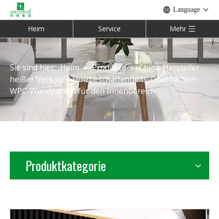
Language
Heim
Service
Mehr
Sie sind hier:
Heim
»
Produkte
»
China-Hersteller-
heißer Verkaufs-Holzbeschaffenheits-Oberflächen-
WPC-Wandpaneel für den Innenbereich
Produktkategorie