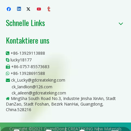
Schnelle Links
Kontaktiere uns
+86-13929113888

lucky18177

+86-0757-85573683

+86-13928691588

ck_Lucky@gdcreateking.com

ck_landlion@126.com
ck_aileen@gdcreateking.com
MingSha South Road No.3, Industrie Jinsha XinAn, Stadt

DanZao, Stadt Foshan, Bezirk NanHai, Guangdong,
China.528216
Copyright © 2021 GuandDong CREATEKING New Materials