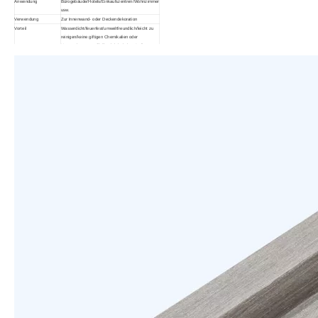
Anwendung
Bürogebäude/Hotels/Einkaufszentren/Wohnzimmer
usw.
Verwendung
Zur Innenwand- oder Deckendekoration
Vorteil
Wasserdicht/feuerfest/umweltfreundlich/leicht zu
reinigen/keine giftigen Chemikalien oder
Konservierungsstoffe/feuchtigkeitsbeständig
Kommentar
Größe und Farbe können individuell angepasst
werden