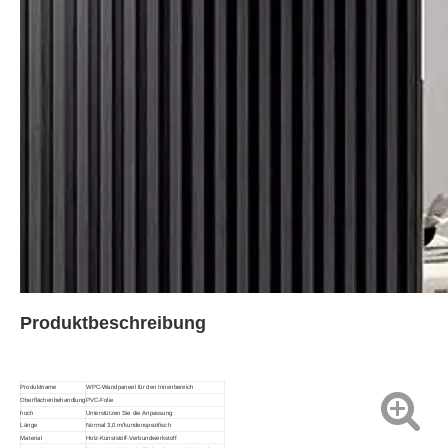
Produktbeschreibung
Produktname
WPC-Wandpaneel für den Innenbereich
Oberflächenbehandlung
PVC-Folie
hoch
Unterstützen Sie die Anpassung
Länge
Normal 3,0 m/kundenspezifisch
Material
Holz-Kunststoff-Verbundwerkstoff