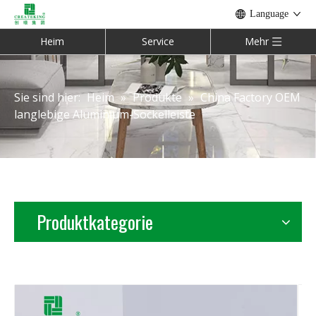
Language
Heim
Service
Mehr
Sie sind hier:
Heim
»
Produkte
»
China Factory OEM
langlebige Aluminium-Sockelleiste
Produktkategorie