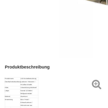
Produktbeschreibung
Produktname
LED-Sockelbeleuchtung
Oberflächenbehandlung
Lackieren / Eloxieren /
Porzellan-Emaille
Höhe
Unterstützung individuell
Länge
Normal 3,0 Meter /
Maßgeschneidert
Material
Aluminium
Anwendung
Büro / Hotel /
Einkaufszentrum /
Wohnzimmer usw