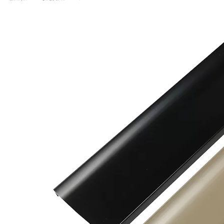
Verwendung
Zum Schutz von
Wandfüßen/Wandsockel
Vorteil
Haltbarkeit/Geringer
Wartungsaufwand/Einfache
Installation/Schützt
Wände/Umweltfreundlich
Anmerkung
Größe und Farbe können
individuell angepasst
werden