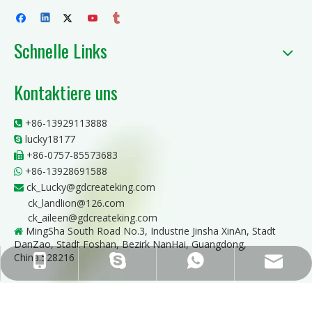
Schnelle Links
Kontaktiere uns
+86-13929113888

lucky18177

+86-0757-85573683

+86-13928691588

ck_Lucky@gdcreateking.com

ck_landlion@126.com
ck_aileen@gdcreateking.com
MingSha South Road No.3, Industrie Jinsha XinAn, Stadt

DanZao, Stadt Foshan, Bezirk NanHai, Guangdong,
China.528216
ck_Lucky@gdcreateking.com
+86-13929113888
+86-13928691588
lucky18177
ck_aileen@gdcreateking.com
Copyright © 2021 GuandDong CREATEKING New Materials