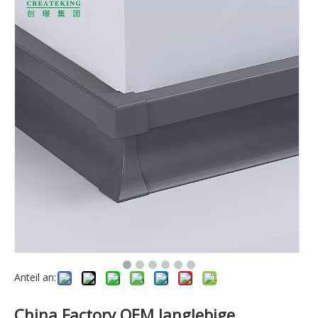
Anteil an:
China Factory OEM langlebige