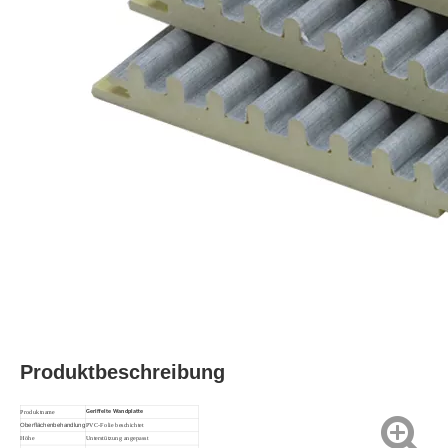
Produktbeschreibung
Produktname
Geriffelte Wandplatte
Oberflächenbehandlung
PVC-Folie beschichtet
Höhe
Unterstützung angepasst