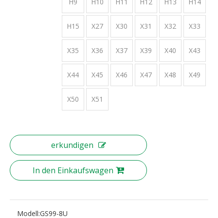
H9
H10
H11
H12
H13
H14
H15
X27
X30
X31
X32
X33
X35
X36
X37
X39
X40
X43
X44
X45
X46
X47
X48
X49
X50
X51
erkundigen
In den Einkaufswagen
Modell:
GS99-8U