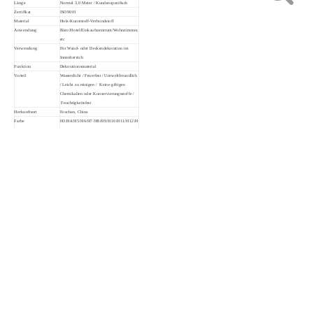
Länge
Normal 3,0 Meter / Kundenspezifisch
Zertifikat
ISO9001
Material
Holz-Kunststoff-Verbundstoff
Anwendung
Büro/Hotel/Einkaufszentrum/Wohnzimmer,
etc
Verwendung
Für Wand- oder Deckendekoration im
Innenbereich
Funktion
Dekorationsmaterial
Vorteil
Wasserdicht / Feuerfest / Umweltfreundlich
/ Leicht zu reinigen / Keine giftigen
Chemikalien oder Konservierungsstoffe /
Feuchtigkeitsfest
Herkunftsort
Foschan, China
Farbe
H3/H4/H5/H6/H7/H8/H9/H10/H11/H12/H
13/H14/H15/X27/X30/X31/X32/X33/X35
/X36/X37/X39/X40/X43/X44/
X45/X46/X47/X48/X49/X50/X51
Anmerkung
Größe und Farbe können angepasst werden