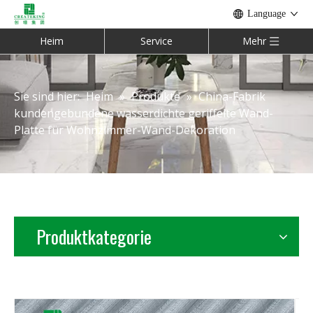
Language
Heim
Service
Mehr
Sie sind hier:
Heim
»
Produkte
»
China-Fabrik
kundengebundene wasserdichte geriffelte Wand-
Platte für Wohnzimmer-Wand-Dekoration
Produktkategorie