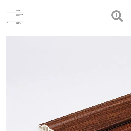
Produktname
68 * 16 mm
multifunktionale PVC-
Sockelleiste
Modell Nr.
SDF68
Material
Polyvinylchloridharzpulver,
Calciumcarbonat und
Zusatzstoffe
Farbe
Stoffserie / Hautserie /
Diatomeenschlamm-Serie /
Holzmaserungsserie /
Lederserie / Marmorserie
Länge
2,2 m oder 2,4 m /
kundenspezifisch
Höhe
68mm
Breite
16mm
Gewicht in Metern
370g
Stückzahl/Packung
30 Stücke
Spezifikationen für Kartons
2420 mm * 215 mm * 100
mm
Oberflächenbehandlung
PVC-Folie beschichtet
Anwendung
Schutz und Dekoration für
Wandsockel