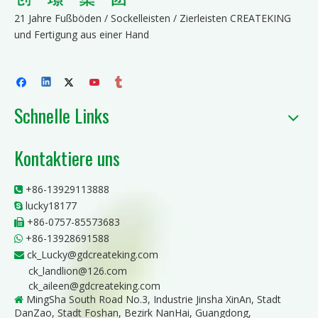
21 Jahre Fußböden / Sockelleisten / Zierleisten CREATEKING
und Fertigung aus einer Hand
Schnelle Links
Kontaktiere uns
+86-13929113888

lucky18177

+86-0757-85573683

+86-13928691588

ck_Lucky@gdcreateking.com

ck_landlion@126.com
ck_aileen@gdcreateking.com
MingSha South Road No.3, Industrie Jinsha XinAn, Stadt

DanZao, Stadt Foshan, Bezirk NanHai, Guangdong,