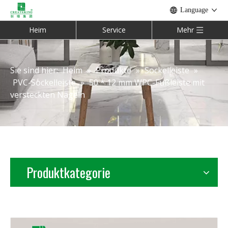
Language
Heim
Service
Mehr
Sie sind hier:
Heim
»
Produkte
»
Sockelleiste
»
PVC-Sockelleiste
»
50 * 12 mm WPC-Fußleiste mit
versteckten Nägeln
Produktkategorie