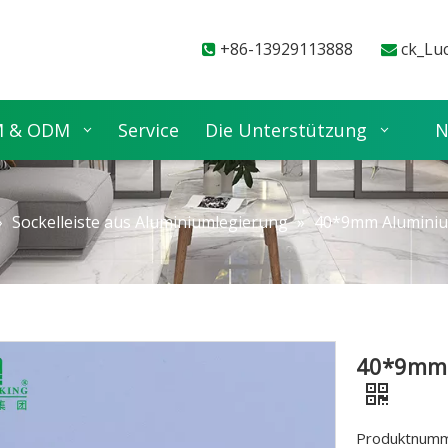
+86-13929113888
ck_Lu


 & ODM
Service
Die Unterstützung
N
»
Sockelleiste aus Aluminiumlegierung
»
40*9mm Aluminiu
40*9mm 
Produktnumm