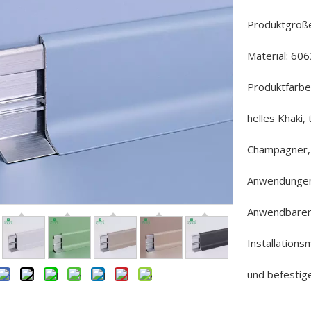
Produktgrö
Material: 60
Produktfarbe:
helles Khaki,
Champagner, 
Anwendungen
Anwendbarer
Installations
und befestige