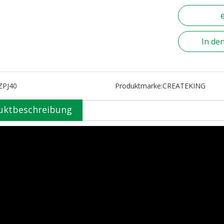
In de
ZPJ40
Produktmarke:
CREATEKING
uktbeschreibung