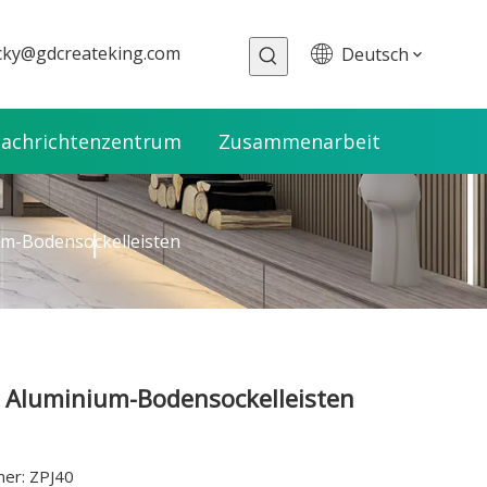
cky@gdcreateking.com
Deutsch
achrichtenzentrum
Zusammenarbeit
m-Bodensockelleisten
Aluminium-Bodensockelleisten
er: ZPJ40