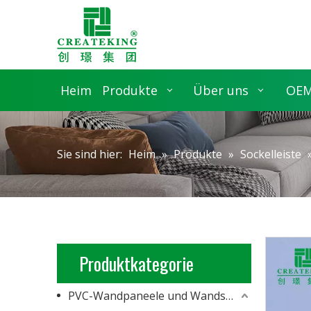
Heim
Produkte
Über uns
OEM
Sie sind hier:
Heim
»
Produkte
»
Sockelleiste
Produktkategorie
PVC-Wandpaneele und Wandschalung