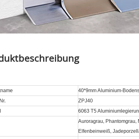
duktbeschreibung
tname
40*9mm Aluminium-Bodenso
Nr.
ZPJ40
l
6063 T5 Aluminiumlegieru
Auroragrau, Phantomgrau, 
Elfenbeinweiß, Jadeporzel