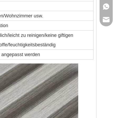
+86-13
ren/Wohnzimmer usw.
ck_Luck
tion
ck_aile
ch/leicht zu reinigen/keine giftigen
ffe/feuchtigkeitsbeständig
l angepasst werden