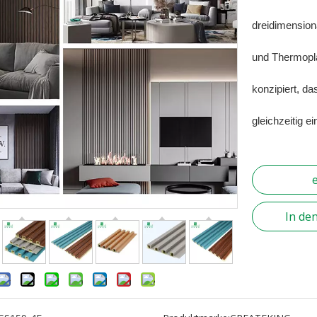
dreidimensio
und Thermopl
konzipiert, d
gleichzeitig e
In de