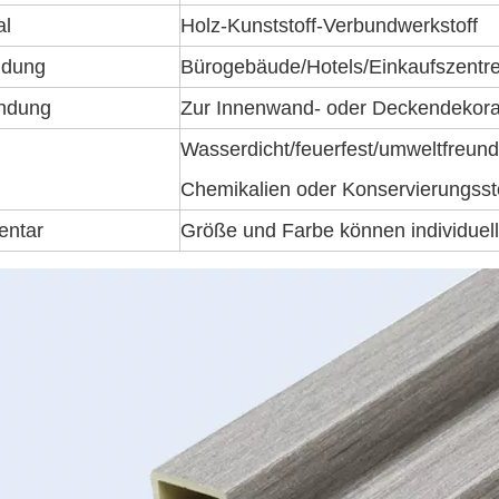
al
Holz-Kunststoff-Verbundwerkstoff
dung
Bürogebäude/Hotels/Einkaufszent
ndung
Zur Innenwand- oder Deckendekora
Wasserdicht/feuerfest/umweltfreundli
Chemikalien oder Konservierungssto
ntar
Größe und Farbe können individuel