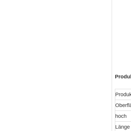
Produ
Produ
Oberf
hoch
Länge