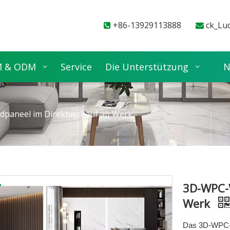
+86-13929113888
ck_Lu


 & ODM
Service
Die Unterstützung
N
paneel im Direktverkauf ab Werk
3D-WPC-
Werk
Das 3D-WPC-W