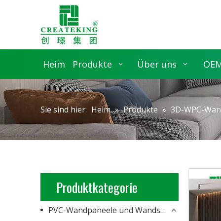
Heim
Produkte
Über uns
OEM
Sie sind hier:
Heim
»
Produkte
»
3D-WPC-Wand
Produktkategorie
PVC-Wandpaneele und Wandschalung