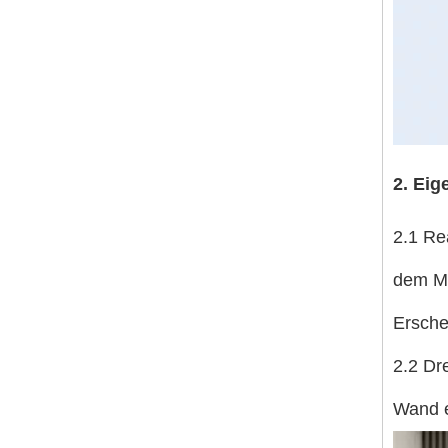
2. Eig
2.1 Re
dem Ma
Ersche
2.2 Dr
Wand e