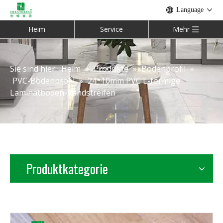
Language
Heim
Service
Mehr
Sie sind hier:
Heim
»
Produkte
»
Bodenprofil
»
PVC-Bodenprofil
»
24*10mm PVC L-förmige
Laminatboden-Randstreifen
Produktkategorie