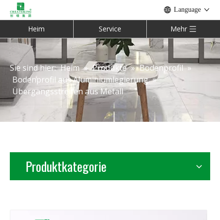
Language
Heim
Service
Mehr
Sie sind hier:
Heim
»
Produkte
»
Bodenprofil
»
Bodenprofil aus Aluminiumlegierung
»
Übergangsstreifen aus Metall
Produktkategorie