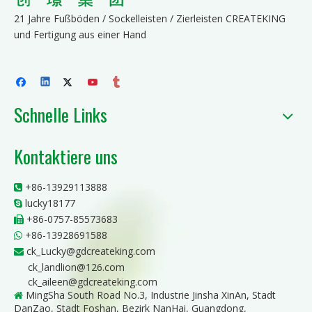
21 Jahre Fußböden / Sockelleisten / Zierleisten CREATEKING
und Fertigung aus einer Hand
Schnelle Links
Kontaktiere uns
+86-13929113888

lucky18177

+86-0757-85573683

+86-13928691588

ck_Lucky@gdcreateking.com

ck_landlion@126.com
ck_aileen@gdcreateking.com
MingSha South Road No.3, Industrie Jinsha XinAn, Stadt

DanZao, Stadt Foshan, Bezirk NanHai, Guangdong,