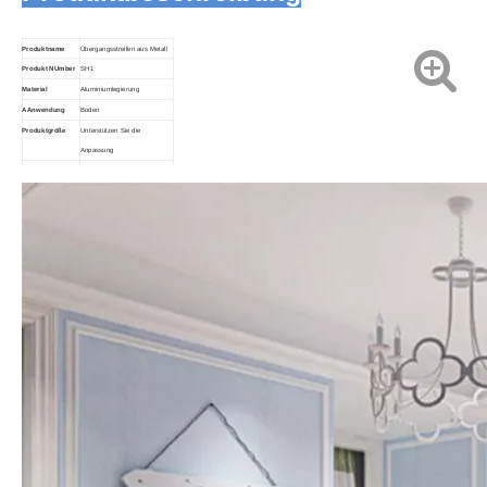
Produktname
Übergangsstreifen aus Metall
Produkt
N
Umber
SH1
Material
Aluminiumlegierung
A
Anwendung
Boden
Produktgröße
Unterstützen Sie die
Anpassung
Farbe
Mehrere Farben unterstützen
C
Anpassung
die individuelle Anpassung